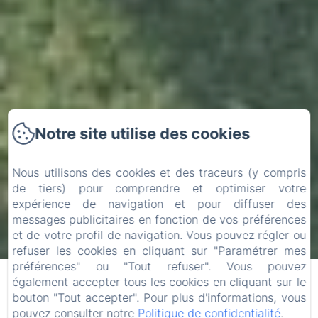
Notre site utilise des cookies
Nous utilisons des cookies et des traceurs (y compris
de tiers) pour comprendre et optimiser votre
expérience de navigation et pour diffuser des
messages publicitaires en fonction de vos préférences
Arrivée
Départ
et de votre profil de navigation. Vous pouvez régler ou
refuser les cookies en cliquant sur "Paramétrer mes
06
08
/ août
/ août
préférences" ou "Tout refuser". Vous pouvez
également accepter tous les cookies en cliquant sur le
bouton "Tout accepter". Pour plus d'informations, vous
Adultes
pouvez consulter notre
Politique de confidentialité
.