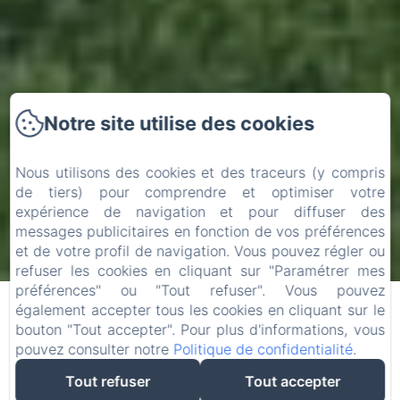
Notre site utilise des cookies
Nous utilisons des cookies et des traceurs (y compris
de tiers) pour comprendre et optimiser votre
expérience de navigation et pour diffuser des
messages publicitaires en fonction de vos préférences
Arrivée
Départ
et de votre profil de navigation. Vous pouvez régler ou
refuser les cookies en cliquant sur "Paramétrer mes
09
11
/ août
/ août
préférences" ou "Tout refuser". Vous pouvez
également accepter tous les cookies en cliquant sur le
bouton "Tout accepter". Pour plus d'informations, vous
Adultes
pouvez consulter notre
Politique de confidentialité
.
Tout refuser
Tout accepter